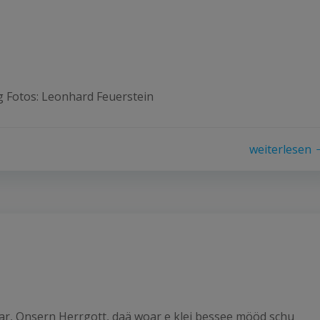
g Fotos: Leonhard Feuerstein
weiterlesen
oar, Onsern Herrgott, daä woar e klei bessee mööd schu