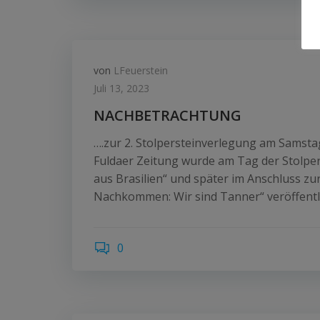
von
LFeuerstein
Juli 13, 2023
NACHBETRACHTUNG
….zur 2. Stolpersteinverlegung am Samstag
Fuldaer Zeitung wurde am Tag der Stolpers
aus Brasilien“ und später im Anschluss zur
Nachkommen: Wir sind Tanner“ veröffentli
0