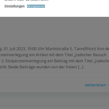
Einstellungen
Akzeptieren
, 01. Juli 2023, 10:00 Uhr Marktstraße 5, Tann(Rhön) Von d
teinverlegung ein Artikel mit dem Titel „Jüdischer Besuch
 2. Stolpersteinverlegung ein Beitrag mit dem Titel „Jüdisch
cht. Beide Beiträge wurden von der freien […]
weiterlesen