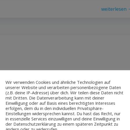
weiterlesen
Heilbronn aus Tann (Rhön) Die Ahnenreihe der Familie
Wir verwenden Cookies und ähnliche Technologien auf
. in Tann zurückverfolgen. Ihr Stammvater stammte aus Netra
unserer Website und verarbeiten personenbezogene Daten
tzjude der Familie von der Tann nieder. Die Entwicklung von
(z.B. deine IP-Adresse) über dich. Wir teilen diese Daten nicht
mit Dritten. Die Datenverarbeitung kann mit deiner
ten und gleichberechtigten […]
Einwilligung oder auf Basis eines berechtigten Interesses
erfolgen, dem du in den individuellen Privatsphäre-
Einstellungen widersprechen kannst. Du hast das Recht, nur
in essenzielle Services einzuwilligen und deine Einwilligung in
weiterlesen
der Datenschutzerklärung zu einem späteren Zeitpunkt zu
ändern oder zu widerrufen.