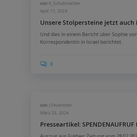
von
K_Schuhmacher
April 17, 2024
Unsere Stolpersteine jetzt auch
Und dies in einem Bericht über Sophie von
Korrespondentin in Israel berichtet.
0
von
LFeuerstein
März 23, 2024
Presseartikel: SPENDENAUFRU
Auszug aus Fuldaer Zeitung vom 28.02.2024