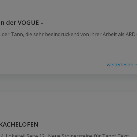
 in der VOGUE –
 der Tann, die sehr beeindruckend von ihrer Arbeit als ARD
weiterlesen
F KACHELOFEN
, Lokalteil Seite 12 „Neue Stolpersteine für Tann“ Text: