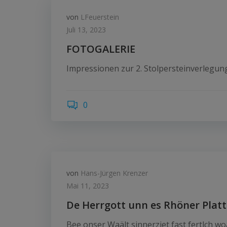
von
LFeuerstein
Juli 13, 2023
FOTOGALERIE
Impressionen zur 2. Stolpersteinverlegun
0
von
Hans-Jürgen Krenzer
Mai 11, 2023
De Herrgott unn es Rhöner Platt
Bee onser Waält sinnerziet fast fertlch w